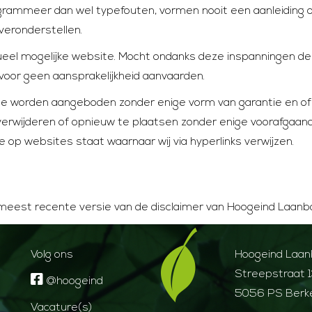
programmeer dan wel typefouten, vormen nooit een aanleidin
eronderstellen.
el mogelijke website. Mocht ondanks deze inspanningen de 
arvoor geen aansprakelijkheid aanvaarden.
e worden aangeboden zonder enige vorm van garantie en of 
e verwijderen of opnieuw te plaatsen zonder enige voorafga
e op websites staat waarnaar wij via hyperlinks verwijzen.
e meest recente versie van de disclaimer van Hoogeind Laan
Volg ons
Hoogeind Laa
Streepstraat 
@hoogeind
5056 PS Berk
Vacature(s)