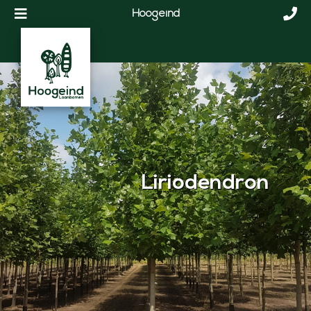
Hoogeind
Liriodendron